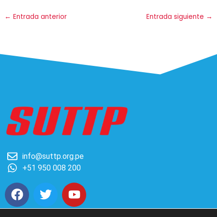
←
Entrada anterior
Entrada siguiente
→
info@suttp.org.pe
+51 950 008 200
F
T
Y
a
w
o
c
i
u