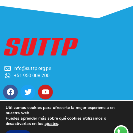
info@suttp.org.pe
+51 950 008 200
F
T
Y
a
w
o
c
i
u
Utilizamos cookies para ofrecerte la mejor experiencia en
e
t
t
nuestra web.
b
t
u
Copyright © 2026 Sindicato Unitario de Trabajadores de
Puedes aprender más sobre qué cookies utilizamos o
o
e
b
Telefónica del Perú
desactivarlas en los
ajustes
.
o
r
e