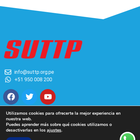
info@suttp.org.pe
+51 950 008 200
F
T
Y
a
w
o
c
i
u
Utilizamos cookies para ofrecerte la mejor experiencia en
e
t
t
nuestra web.
b
t
u
Copyright © 2026 Sindicato Unitario de Trabajadores de
Puedes aprender más sobre qué cookies utilizamos o
o
e
b
Telefónica del Perú
desactivarlas en los
ajustes
.
o
r
e